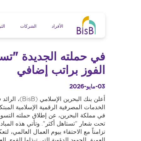
جاوز إلى المحتوى الرئيسي
n navigation
الأفراد
الشركات
الثر
في حملته الجديدة "تستا
الفوز براتب إضافي
03-مايو-2026
أعلن بنك البحرين الإسلامي
الخدمات المصرفية الرقمية الإسلامية المبت
في مملكة البحرين، عن إطلاق حملته التسويق
تحت شعار "تستاهل أكثر". وتأتي هذه المبادر
تزامناً مع الاحتفاء بيوم العمال العالمي، لت
العميق للجهود الدؤوبة التي تبذلها القوى ال