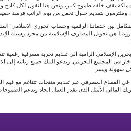
ملكة يقف خلفه طموح كبير، ونحن هنا لنقول لكل كادح ومخل
ء، وملتزمون بتقديم حلول تجعل من يوم الراتب فرصة حقيقية
التكامل بين خدماتنا الرقمية وحساب 'تجوري الإسلامي' المت
. رؤيتنا هي تحويل المصارف الإسلامية من مجرد وسيلة للإيد
رين الإسلامي الرامية إلى تقديم تجربة مصرفية رقمية تتسم
ادخار في المجتمع البحريني. ويدعو البنك جميع زبائنه إلى ا
كل سهولة ويسر.
 البحرين الإسلامي (BisB) ريادته في القطاع المصرفي عبر تقديم منتجات تتنا
ريك المالي الأمثل الذي يقدر العمل الجاد ويدعم الطموحات ا