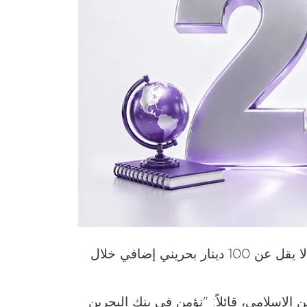
للبنك، أو الراغبين في تحويل رواتبهم فتح حساب "تجوري الإسلامي" أو الحفاظ عليه، مع استثمار مبلغ لا يقل عن 100 دينار بحريني إضافي خلال
 الإسلامي، قائلاً: "نؤمن في بنك البحرين