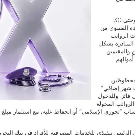
وتهدف الحملة، التي تمتد من 1 مايو 2026 وحتى 30
ستفادة القصوى من
ت الرواتب
المبادرة بشكل
 والمقيمين
أموالهم
ن محظوظين
ب شهر إضافي"
ر بحريني لكل فائز. وللدخول
لرواتب المحولة
، الرئيس تنفيذي للخدمات المصرفية للأفراد في بنك البحرين