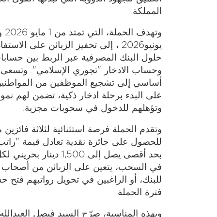
المملكة.
يونيو2026 ، إلى تحفيز الزبائن على الا
حلول البنك المصرفية عبر الربط بين حسابا
وحساب الادخار "تجوري الإسلامي". وتسعى 
أساسي إلى تشجيع الموظفين من المواطنين
على البدء برحلة ادخار ذكية، تضمن لهم نمو 
وتؤهلهم للدخول في سحوبات مجزية.
وتقدم الحملة فرصة استثنائية لثلاثة فائزي
للحصول على جائزة نقدية تعادل قيمة "رات
بحد أقصى يصل إلى 1,500 دينا
في السحب، يتعين على الزبائن من أصحاب ا
فترة الحملة.
وبهذه المناسبة، صرّح السيد فيصل العبدالله