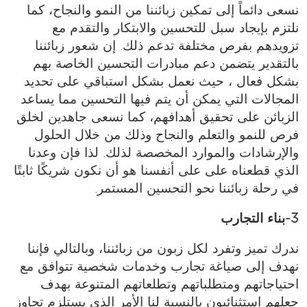
نسعى دائماً إلى تمكين زبائننا من النمو والنجاح، كما
نلتزم بإيجاد سبل للتحسين والابتكار والتقدم مع
تزويدهم بفرص مختلفة تدعم ذلك. إن شعور زبائننا
بالتقدير يتضمن دعم مبادرات التحسين الخاصة بهم
بشكل فعال ، حيث نعمل بشكل استباقي على تحديد
المجالات التي يمكن أن يتم فيها التحسين مما يساعد
الزبائن على تحقيق أهدافهم، كما نسعى جاهدين لخلق
فرص للنمو والتعلم والنجاح وذلك من خلال الحلول
والإرشادات والموارد المخصصة لذلك. لذا فإن وعدنا
الذي قطعناه على على أنفسنا هو أن نكون شريكًا ثابتًا
في رحلة زبائننا نحو التحسين المستمر.
3-بناء التجارب
ندرك تميز وتفرد لكل زبون من زبائننا، وبالتالي فإننا
نهدف إلى صياغة تجارب وخدمات شخصية تتوافق مع
احتياجاتهم ومتطلباتهم وتطلعاتهم المتنوعة بهدف
جعلهم استثنائيون بالنسبة لنا الأمر الذي يستلزم تجاوز