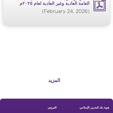
العامة العادية وغير العادية لعام ٢٠٢٥م
(February 24, 2026)
المزيد
Footer New
هوية بنك البحرين الإسلامي
العروض