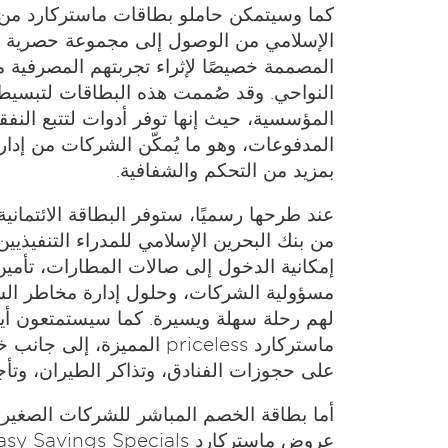
كما وسيتمكن حاملو بطاقات ماستركارد من 
الإسلامي من الوصول إلى مجموعة حصرية من
المصممة خصيصًا لإثراء تجربتهم المصرفية 
النواحي. وقد صُممت هذه البطاقات لتبسيط
المؤسسية، حيث إنها توفر أدوات لتتبع النف
المدفوعات، وهو ما يُمكّن الشركات من إدارة
بمزيد من التحكم والشفافية.
عند طرحها رسميًا، ستوفر البطاقة الائتماني
من بنك البحرين الإسلامي للمدراء التنفيذيين
إمكانية الدخول إلى صالات المطارات، تأمين
مسؤولية الشركات، وحلول إدارة مخاطر ال
لهم رحلة سهلة ويسيرة. كما سيستمتعون أيض
ماستركارد priceless المميزة، 
على حجوزات الفنادق، وتذاكر الطيران، وتأج
أما بطاقة الخصم المباشر للشركات الصغيرة