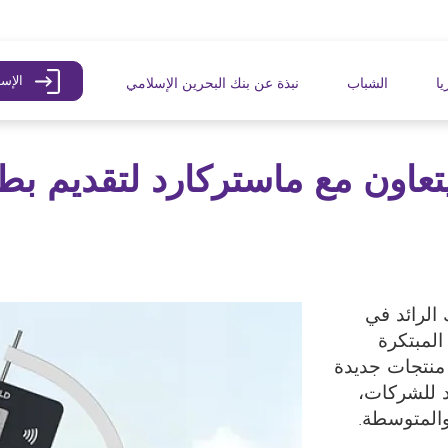
Mai
الإسل
يا
الشباب
نبذة عن بنك البحرين الإسلامي
تعاون مع ماستركارد لتقديم بط
سلامي (BisB)، البنك الرائد في
المبتكرة
منتجات جديدة
د للشركات،
المتوسطة.