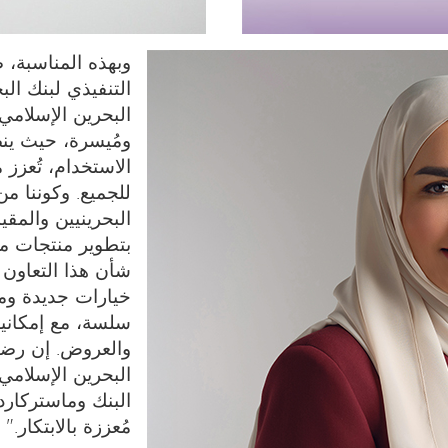
وبهذه المناسبة،
التنفيذي لبنك ال
البحرين الإسلام
ومُيسرة، حيث ين
الاستخدام، تُعزز 
للجميع. وكوننا من
البحرينيين والمق
بتطوير منتجات مب
شأن هذا التعاون
خيارات جديدة ومم
سلسة، مع إمكاني
والعروض. إن رضا 
البحرين الإسلامي
البنك وماستركارد
مُعززة بالابتكار."