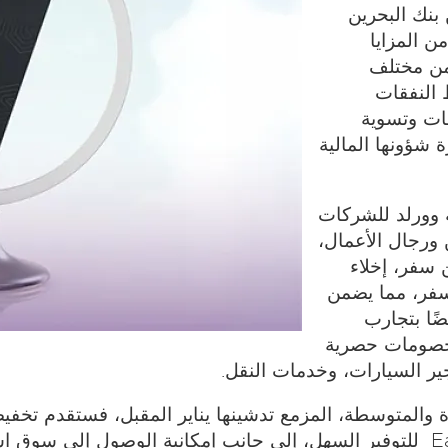
بنك البحرين
 المزايا
من مختلف
 النفقات
قات وتسوية
 شؤونها المالية
ة وورلد للشركات
 ورجال الأعمال،
 سفر، إخلاء
سفر، مما يضمن
ًا بتجارب
إلى جانب خصومات حصرية
ير السيارات، وخدمات النقل.
 والمتوسطة، المزمع تدشينها يناير المقبل، فستقدم تخفي
عروض ماستركارد Easy Savings Specials للتوفير السهل، إلى جانب إمكانية الو