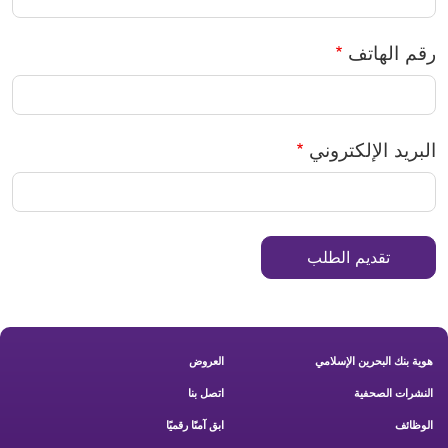
رقم الهاتف
البرید الإلكتروني
Footer New
هوية بنك البحرين الإسلامي
العروض
النشرات الصحفية
اتصل بنا
الوظائف
ابق آمنًا رقميًا